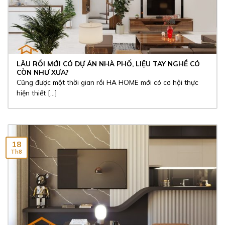
LÂU RỒI MỚI CÓ DỰ ÁN NHÀ PHỐ, LIỆU TAY NGHỀ CÓ
CÒN NHƯ XƯA?
Cũng được một thời gian rồi HA HOME mới có cơ hội thực
hiện thiết [...]
18
Th8