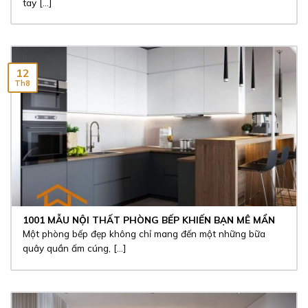
tay [...]
12
Th8
1001 MẪU NỘI THẤT PHÒNG BẾP KHIẾN BẠN MÊ MẨN
Một phòng bếp đẹp không chỉ mang đến một những bữa
quây quần ấm cúng, [...]