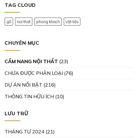
TAG CLOUD
gỗ
noi that
phong khach
vật liệu
CHUYÊN MỤC
CẨM NANG NỘI THẤT
(23)
CHƯA ĐƯỢC PHÂN LOẠI
(76)
DỰ ÁN NỔI BẬT
(216)
THÔNG TIN HỮU ÍCH
(10)
LƯU TRỮ
THÁNG TƯ 2024
(21)