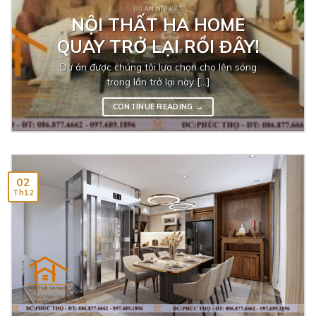
DỰ ÁN NỔI BẬT
NỘI THẤT HA HOME
QUAY TRỞ LẠI RỒI ĐÂY!
Dự án được chúng tôi lựa chọn cho lên sóng
trong lần trở lại này [...]
CONTINUE READING
→
02
Th12