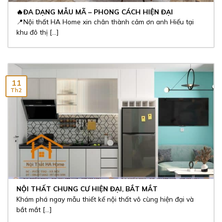
🔥ĐA DẠNG MẪU MÃ – PHONG CÁCH HIỆN ĐẠI
📍Nội thất HA Home xin chân thành cảm ơn anh Hiếu tại
khu đô thị [...]
11
Th2
NỘI THẤT CHUNG CƯ HIỆN ĐẠI, BẮT MẮT
Khám phá ngay mẫu thiết kế nội thất vô cùng hiện đại và
bắt mắt [...]