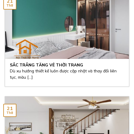
21
Th8
SẮC TRẮNG TĂNG VẺ THỜI TRANG
Dù xu hướng thiết kế luôn được cập nhật và thay đổi liên
tục, màu [...]
21
Th8