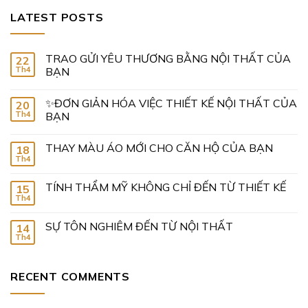
LATEST POSTS
TRAO GỬI YÊU THƯƠNG BẰNG NỘI THẤT CỦA
22
Th4
BẠN
✨ĐƠN GIẢN HÓA VIỆC THIẾT KẾ NỘI THẤT CỦA
20
Th4
BẠN
THAY MÀU ÁO MỚI CHO CĂN HỘ CỦA BẠN
18
Th4
TÍNH THẨM MỸ KHÔNG CHỈ ĐẾN TỪ THIẾT KẾ
15
Th4
SỰ TÔN NGHIÊM ĐẾN TỪ NỘI THẤT
14
Th4
RECENT COMMENTS