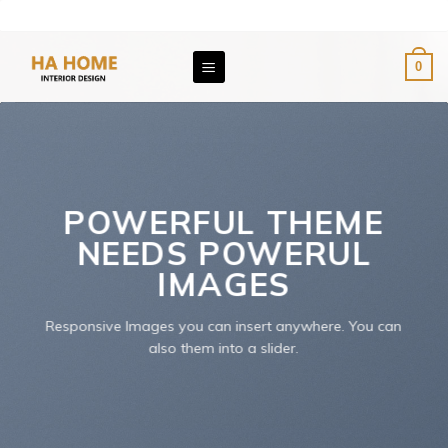
Skip
Email: giaxuongnoithat@gmail.com
Hotline: 0976 891 896
to
content
0
POWERFUL THEME
NEEDS POWERUL
IMAGES
Responsive Images you can insert anywhere. You can
also them into a slider.