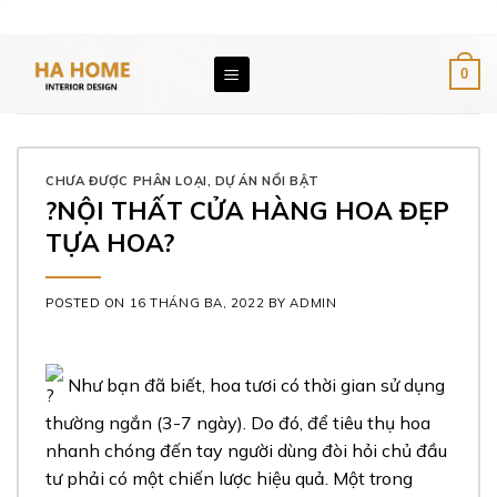
Skip
Email: giaxuongnoithat@gmail.com
Hotline: 0976 891 896
to
content
0
CHƯA ĐƯỢC PHÂN LOẠI
,
DỰ ÁN NỔI BẬT
?NỘI THẤT CỬA HÀNG HOA ĐẸP
TỰA HOA?
POSTED ON
16 THÁNG BA, 2022
BY
ADMIN
Như bạn đã biết, hoa tươi có thời gian sử dụng
thường ngắn (3-7 ngày). Do đó, để tiêu thụ hoa
nhanh chóng đến tay người dùng đòi hỏi chủ đầu
tư phải có một chiến lược hiệu quả. Một trong