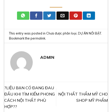
This entry was posted in
Chưa được phân loại
,
DỰ ÁN NỔI BẬT
.
Bookmark the
permalink
.
ADMIN
?LIỆU BẠN CÓ ĐANG ĐAU
ĐẦU KHI TÌM KIẾM PHONG
NỘI THẤT THẨM MỸ CHO
CÁCH NỘI THẤT PHÙ
SHOP MỸ PHẨM
HỢP??