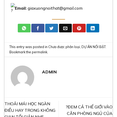
Email:
giaxuongnoithat@gmail.com
This entry was posted in
Chưa được phân loại
,
DỰ ÁN NỔI BẬT
.
Bookmark the
permalink
.
ADMIN
THOẢI MÁI HỌC NGÀN
?ĐEM CẢ THẾ GIỚI VÀO
ĐIỀU HAY TRONG KHÔNG
CĂN PHÒNG NGỦ CỦA
GIAN TỐI GIẢN NHẸ