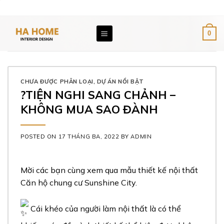
Skip
Email: giaxuongnoithat@gmail.com
Hotline: 0976 891 896
to
content
0
CHƯA ĐƯỢC PHÂN LOẠI
,
DỰ ÁN NỔI BẬT
?TIỆN NGHI SANG CHẢNH –
KHÔNG MUA SAO ĐÀNH
POSTED ON
17 THÁNG BA, 2022
BY
ADMIN
Mời các bạn cùng xem qua mẫu thiết kế nội thất
Căn hộ chung cư Sunshine City.
Cái khéo của người làm nội thất là có thể