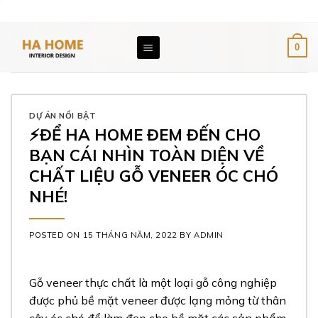
Skip
Email: giaxuongnoithat@gmail.com
Hotline: 0976 891 896
to
content
0
DỰ ÁN NỔI BẬT
⚡️ĐỂ HA HOME ĐEM ĐẾN CHO
BẠN CÁI NHÌN TOÀN DIỆN VỀ
CHẤT LIỆU GỖ VENEER ÓC CHÓ
NHÉ!
POSTED ON
15 THÁNG NĂM, 2022
BY
ADMIN
Gỗ veneer thực chất là một loại gỗ công nghiệp
được phủ bề mặt veneer được lạng mỏng từ thân
cây óc chó để làm đẹp cho bề mặt các sản phẩm