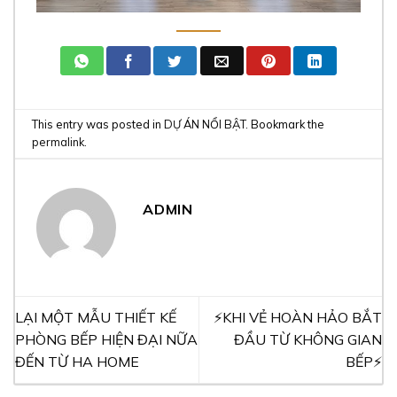
This entry was posted in
DỰ ÁN NỔI BẬT
. Bookmark the
permalink
.
ADMIN
LẠI MỘT MẪU THIẾT KẾ
⚡️KHI VẺ HOÀN HẢO BẮT
PHÒNG BẾP HIỆN ĐẠI NỮA
ĐẦU TỪ KHÔNG GIAN
ĐẾN TỪ HA HOME
BẾP⚡️